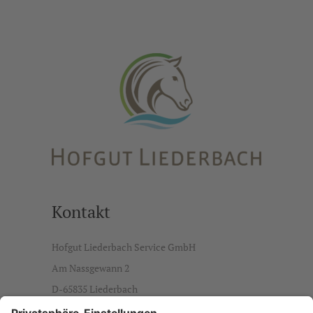
Kontakt
Hofgut Liederbach Service GmbH
Am Nassgewann 2
D-65835 Liederbach
info@hofgut-liederbach.de