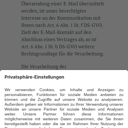
Übersendung einer E-Mail übermittelt
werden, ist unser berechtigtes
Interesse an der Kommunikation mit
Ihnen nach Art. 6 Abs. 1 lit. f DS-GVO.
Zielt der E-Mail-Kontakt auf den
Abschluss eines Vertrages ab, so ist
Art. 6 Abs. 1 lit. b DS-GVO weitere
Rechtsgrundlage für die Verarbeitung.
Die Verarbeitung der
personenbezogenen Daten aus der
Eingabemaske dient uns zur
Bearbeitung der Kontaktaufnahme und
zur Verhinderung des Missbrauchs des
Kontaktformulars.
Die Daten werden gelöscht, sobald sie
für die Erreichung des Zweckes ihrer