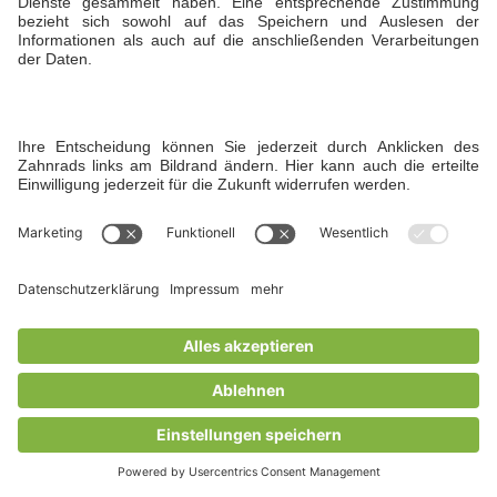
Erhebung nicht mehr erforderlich sind.
Für die personenbezogenen Daten aus
der Eingabemaske des
Kontaktformulars und diejenigen, die
per E-Mail übersandt wurden, ist dies
dann der Fall, wenn die jeweilige
Korrespondenz beendet ist.
Der Nutzer hat jederzeit die
Möglichkeit, der Verarbeitung seiner
personenbezogenen Daten zu
widersprechen. In einem solchen Fall
kann die Korrespondenz nicht
fortgeführt werden. Senden Sie uns
bitte Ihren Löschwunsch via E-Mail an
datenschutz@hofgut-liederbach.de
.
Alle personenbezogenen Daten, die im
Zuge der Kontaktaufnahme