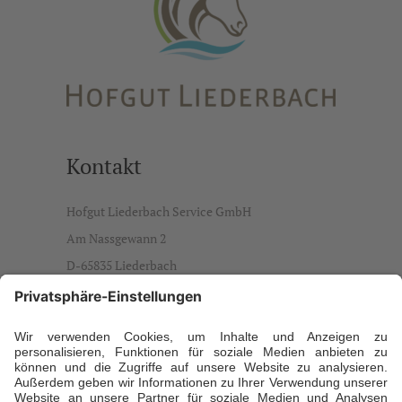
Kontakt
Hofgut Liederbach Service GmbH
Am Nassgewann 2
D-65835 Liederbach
info@hofgut-liederbach.de
Ansprechpartner
Daniela Büdenbender, Geschäftsführerin