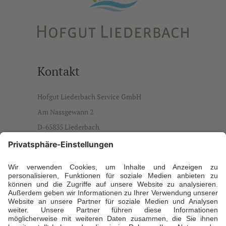
Kontakt
Hofgut Liederbach Service GmbH
Am Nassgewann 2
D-65835 Liederbach
info@hofgut-liederbach.de
Ansprechpartner
Daniela Büdenbender, Geschäftsführerin
T +49 173 5941929