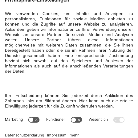
info@hofgut-liederbach.de
Ansprechpartner
Daniela Büdenbender, Geschäftsführerin
T +49 173 5941929
Öffnungszeiten
Sommer: Montag bis Sonntag von 7:00 bis
22:00 Uhr
Winter: Montag bis Freitag von 7:00 bis 22:00
Uhr und am Wochenende bis 19 Uhr
Instagram