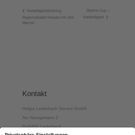
Skyline Cup –
Vielseitigkeitstraining
Vielseitigkeit
Regionalkader Hessen mit Jörn
Warner
Kontakt
Hofgut Liederbach Service GmbH
Am Nassgewann 2
D-65835 Liederbach