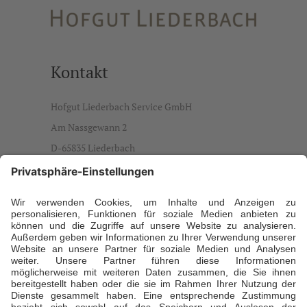
Kontakt
Hofgut Liederbach Service GmbH
Am Nassgewann 2
D-65835 Liederbach
info@hofgut-liederbach.de
Ansprechpartner
Daniela Büdenbender, Geschäftsführerin
T +49 173 5941929