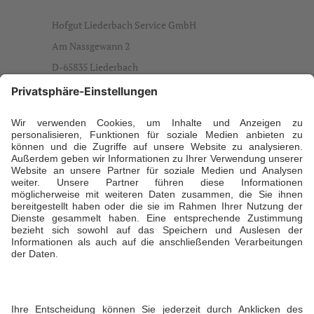
Hofgut Liederbach Service GmbH
Am Nassgewann 2
D-65835 Liederbach
info@hofgut-liederbach.de
Ansprechpartner
Daniela Büdenbender, Geschäftsführerin
T +49 173 5941929
Öffnungszeiten
Sommer: Montag bis Sonntag von 7:00 bis 22:00
Uhr