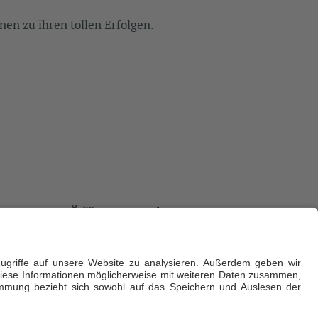
en zu ihren tollen Erfolgen.
Öffnungszeiten
ührerin
Sommer: Montag bis Sonntag von 7:00 bis
22:00 Uhr
Winter: Montag bis Freitag von 7:00 bis
22:00 Uhr und am Wochenende bis 19 Uhr