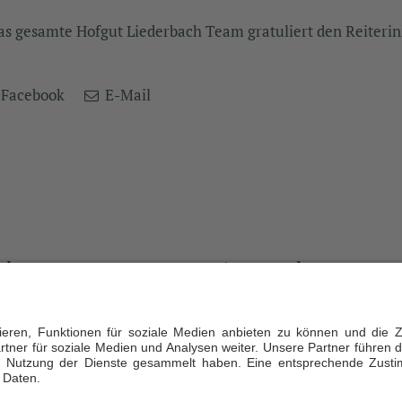
as gesamte Hofgut Liederbach Team gratuliert den Reiterinn
Facebook
E-Mail
akt
Ansprechpartner
iederbach Service GmbH
Daniela Büdenbender, Geschäftsf
gewann 2
T +49 173 5941929
Liederbach
gut-liederbach.de