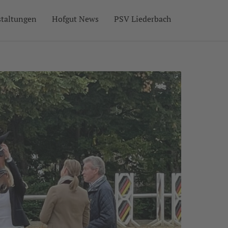
staltungen
Hofgut News
PSV Liederbach