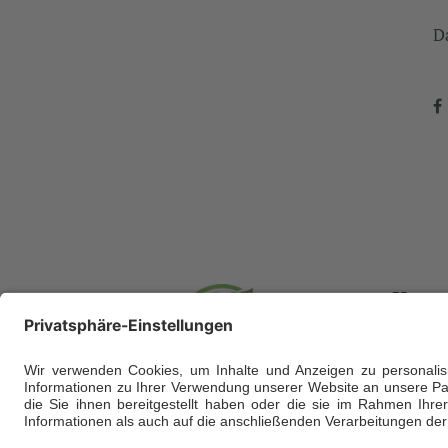
D
Kont
Hofgut L
Am Nass
D-65835 
info@hof