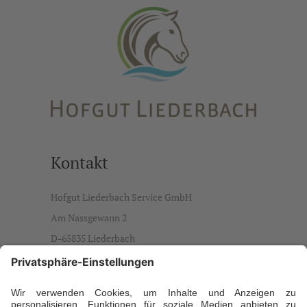
Kontakt
Hofgut Liederbach Service GmbH
Am Nassgewann 2
D-65835 Liederbach
info@hofgut-liederbach.de