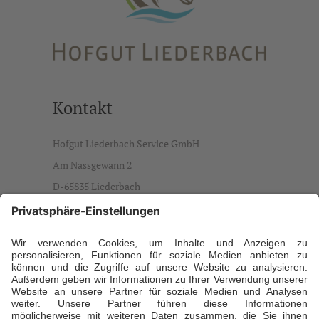
Kontakt
Hofgut Liederbach Service GmbH
Am Nassgewann 2
D-65835 Liederbach
info@hofgut-liederbach.de
Ansprechpartner
Daniela Büdenbender, Geschäftsführerin
T +49 173 5941929