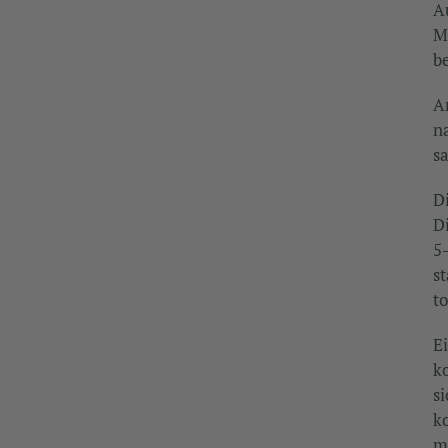
A
M
b
A
n
s
D
D
5
s
t
E
k
s
k
m