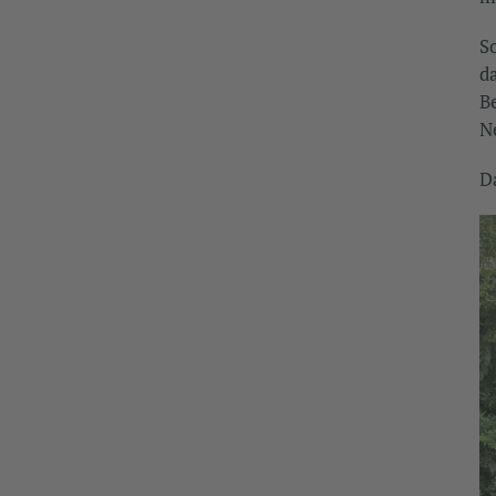
S
d
B
N
D