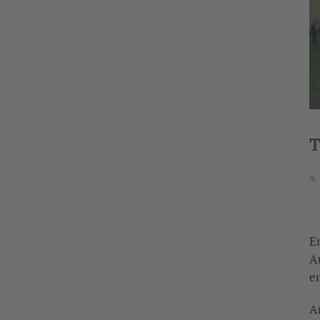
T
9.
E
A
e
A