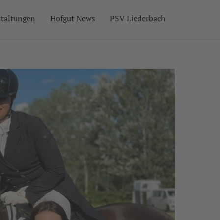
staltungen
Hofgut News
PSV Liederbach