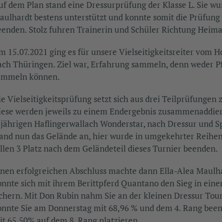
uf dem Plan stand eine Dressurprüfung der Klasse L. Sie wur
aulhardt bestens unterstützt und konnte somit die Prüfung
eenden. Stolz fuhren Trainerin und Schüler Richtung Heima
m 15.07.2021 ging es für unsere Vielseitigkeitsreiter vom H
ach Thüringen. Ziel war, Erfahrung sammeln, denn weder Pfe
ammeln können.
ie Vielseitigkeitsprüfung setzt sich aus drei Teilprüfunge
iese werden jeweils zu einem Endergebnis zusammenaddiert.
-jährigen Haflingerwallach Wonderstar, nach Dressur und Sp
tand nun das Gelände an, hier wurde in umgekehrter Reihen
ollen 3 Platz nach dem Geländeteil dieses Turnier beenden.
inen erfolgreichen Abschluss machte dann Ella-Alea Maulha
onnte sich mit ihrem Berittpferd Quantano den Sieg in eine
ichern. Mit Don Rubin nahm Sie an der kleinen Dressur Tour 
onnte Sie am Donnerstag mit 68,96 % und dem 4. Rang beend
it 65,50% auf dem 8. Rang platzieren.