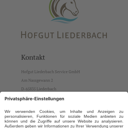
Kontakt
Hofgut Liederbach Service GmbH
Am Nassgewann 2
D-65835 Liederbach
info@hofgut-liederbach.de
Ansprechpartner