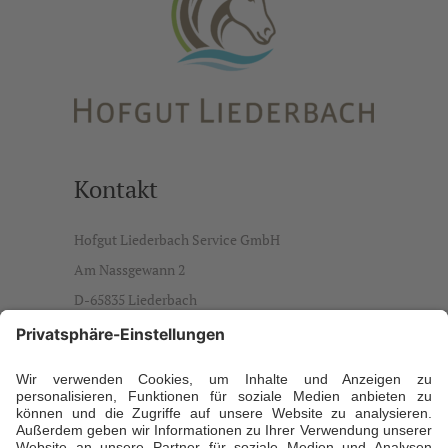
Kontakt
Hofgut Liederbach Service GmbH
Am Nassgewann 2
D-65835 Liederbach
info@hofgut-liederbach.de
Ansprechpartner