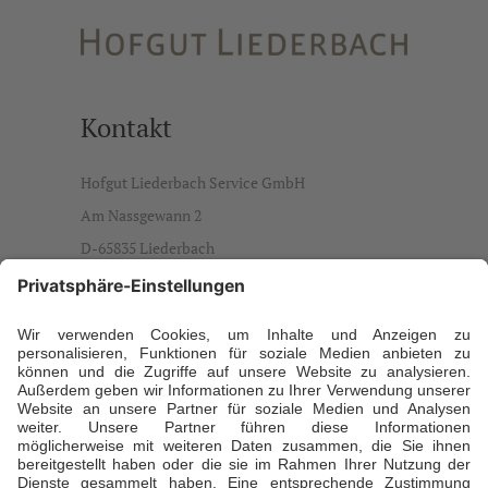
Kontakt
Hofgut Liederbach Service GmbH
Am Nassgewann 2
D-65835 Liederbach
info@hofgut-liederbach.de
Ansprechpartner
Daniela Büdenbender, Geschäftsführerin
T +49 173 5941929