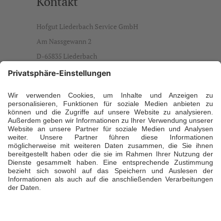
Kontakt
Hofgut Liederbach Service GmbH
Am Nassgewann 2
D-65835 Liederbach
info@hofgut-liederbach.de
Ansprechpartner
Daniela Büdenbender, Geschäftsführerin
T +49 173 5941929
Öffnungszeiten
Sommer: Montag bis Sonntag von 7:00 bis 22:00
Uhr