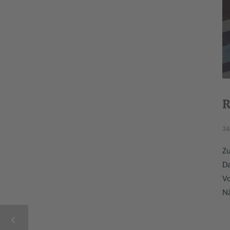
R
24
Zu
Da
Vo
Nä