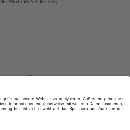
 der Wertnote 6,8 den Sieg.
Öffnungszeiten
ührerin
Sommer: Montag bis Sonntag von 7:00 bis
22:00 Uhr
Winter: Montag bis Freitag von 7:00 bis
22:00 Uhr und am Wochenende bis 19 Uhr