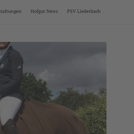
staltungen
Hofgut News
PSV Liederbach