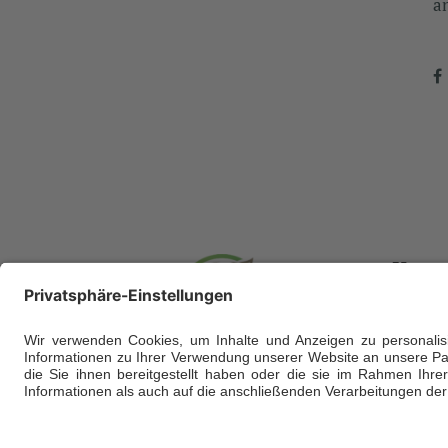
a
Kont
Hofgut L
Am Nass
D-65835 
info@hof