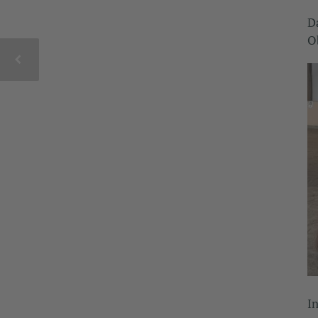
D
O
I