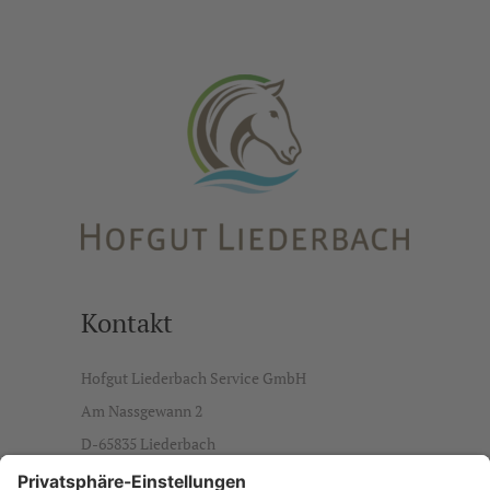
Kontakt
Hofgut Liederbach Service GmbH
Am Nassgewann 2
D-65835 Liederbach
info@hofgut-liederbach.de