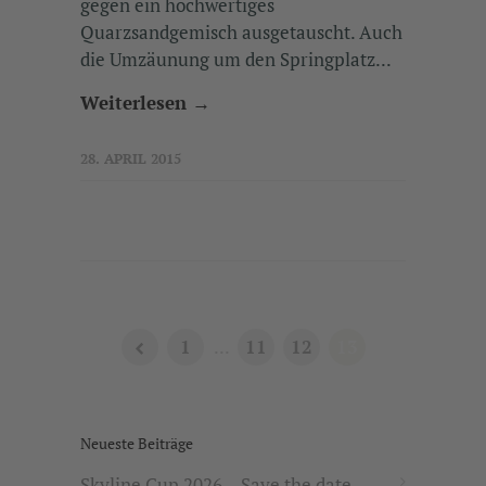
gegen ein hochwertiges
Quarzsandgemisch ausgetauscht. Auch
die Umzäunung um den Springplatz...
Weiterlesen →
28. APRIL 2015
1
...
11
12
13
Neueste Beiträge
Skyline Cup 2026 – Save the date