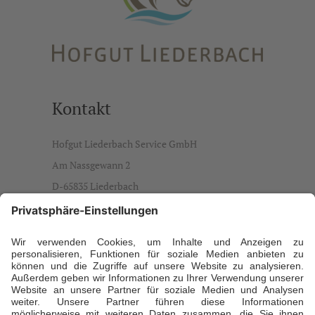
Kontakt
Hofgut Liederbach Service GmbH
Am Nassgewann 2
D-65835 Liederbach
info@hofgut-liederbach.de
Ansprechpartner
Daniela Büdenbender, Geschäftsführerin
T +49 173 5941929